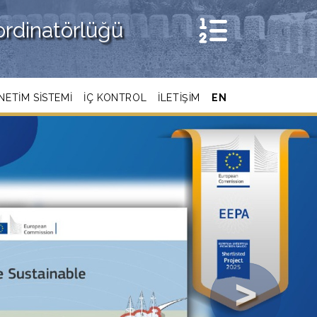
oordinatörlüğü
ETIM SISTEMI
İÇ KONTROL
İLETİŞİM
EN
Next