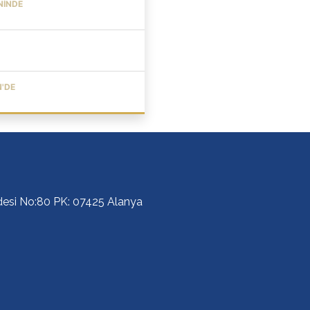
NINDE
N'DE
ddesi No:80 PK: 07425 Alanya