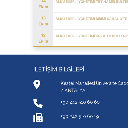
14
ALKÜ ENERJI YÖNETIMI TRT HABER BÜLTE
Ekim
13
ALKÜ ENERJI YÖNETIMI BIRIMI KANAL 3'TE
Ekim
12
ALKÜ ENERJI YÖNETIMI KOZA TV BÜLTENI
Ekim
İLETIŞIM BILGILERI
Kestel Mahallesi Üniversite Ca
/ ANTALYA
+90 242 510 60 60
+90 242 510 60 19