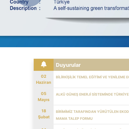
Duyurular
02
BILIRKIŞILIK TEMEL EĞITIMI VE YENILEME
Haziran
05
ALKÜ GÜNEŞ ENERJI SISTEMINDE TÜRKI
Mayıs
18
BİRİMİMİZ TARAFINDAN YÜRÜTÜLEN EKO
Şubat
MAMA TALEP FORMU